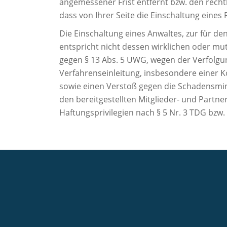
angemessener Frist entfernt bzw. den rech
dass von Ihrer Seite die Einschaltung eines 
Die Einschaltung eines Anwaltes, zur für d
entspricht nicht dessen wirklichen oder m
gegen § 13 Abs. 5 UWG, wegen der Verfolgu
Verfahrenseinleitung, insbesondere einer Ko
sowie einen Verstoß gegen die Schadensminde
den bereitgestellten Mitglieder- und Partn
Haftungsprivilegien nach § 5 Nr. 3 TDG bzw.