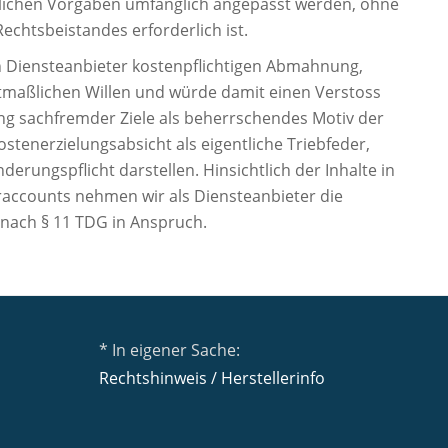
tlichen Vorgaben umfänglich angepasst werden, ohne
Rechtsbeistandes erforderlich ist.
en Diensteanbieter kostenpflichtigen Abmahnung,
utmaßlichen Willen und würde damit einen Verstoss
ng sachfremder Ziele als beherrschendes Motiv der
stenerzielungsabsicht als eigentliche Triebfeder,
rungspflicht darstellen. Hinsichtlich der Inhalte in
eraccounts nehmen wir als Diensteanbieter die
 nach § 11 TDG in Anspruch.
* In eigener Sache:
Rechtshinweis / Herstellerinfo